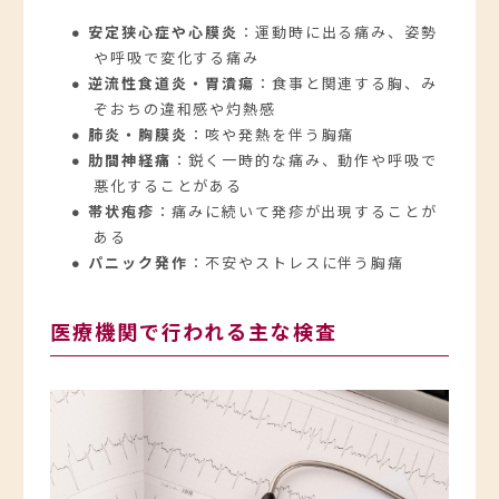
● 安定狭心症や心膜炎
：運動時に出る痛み、姿勢
や呼吸で変化する痛み
● 逆流性食道炎・胃潰瘍
：食事と関連する胸、み
ぞおちの違和感や灼熱感
● 肺炎・胸膜炎
：咳や発熱を伴う胸痛
● 肋間神経痛
：鋭く一時的な痛み、動作や呼吸で
悪化することがある
● 帯状疱疹
：痛みに続いて発疹が出現することが
ある
● パニック発作
：不安やストレスに伴う胸痛
医療機関で行われる主な検査