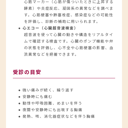
心筋マーカー（心筋が傷ついたときに上昇する
酵素）や炎症反応、凝固系の異常などを調べま
す。心筋梗塞や肺塞栓症、感染症などの可能性
を評価し、診断の補助に用いられます。
● 心エコー（心臓超音波検査）
超音波を使って心臓の動きや構造をリアルタイ
ムで確認する検査です。心臓のポンプ機能や弁
の状態を評価し、心不全や心筋梗塞の影響、血
流異常などを把握できます。
受診の目安
● 強い痛みが続く、繰り返す
● 安静時にも痛む
● 動悸や呼吸困難、めまいを伴う
● 夜間や安静時にも出現する胸痛
● 発熱、咳、消化器症状などを伴う胸痛