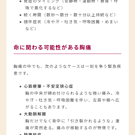
● 発症のタイミング（安静時・運動時・食後・呼
吸で悪化するなど）
● 続く時間（数秒～数分・数十分以上持続など）
● 随伴症状（冷や汗・吐き気・呼吸困難・めまい
など）
命に関わる可能性がある胸痛
胸痛の中でも、次のようなケースは一刻を争う緊急疾
患です。
● 心筋梗塞・不安定狭心症
胸の中央が締め付けられるような強い痛み。冷
や汗・吐き気・呼吸困難を伴い、左肩や顎へ広
がることもあります。
● 大動脈解離
胸だけでなく背中に「引き裂かれるような」激
痛が突然走る。痛みが移動するのが特徴です。
● 肺塞栓症